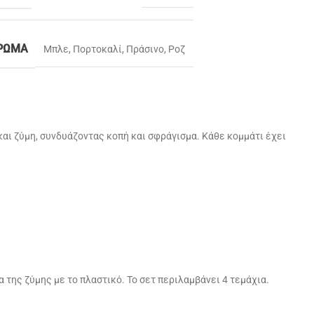
ΡΏΜΑ
Μπλε
,
Πορτοκαλί
,
Πράσινο
,
Ροζ
και ζύμη, συνδυάζοντας κοπή και σφράγισμα. Κάθε κομμάτι έχει
της ζύμης με το πλαστικό. Το σετ περιλαμβάνει 4 τεμάχια.