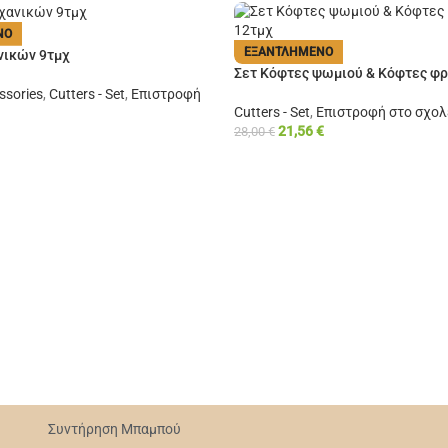
ΝΟ
ΕΞΑΝΤΛΗΜΈΝΟ
νικών 9τμχ
Σετ Κόφτες ψωμιού & Κόφτες φ
ssories
,
Cutters - Set
,
Επιστροφή
Cutters - Set
,
Επιστροφή στο σχολ
21,56
€
28,00
€
Συντήρηση Mπαμπού