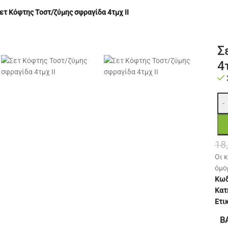
ετ Κόφτης Τοστ/ζύμης σφραγίδα 4τμχ ΙΙ
Σ
4
-
18
Οι 
όμο
Κωδ
Κατ
Ετι
Β