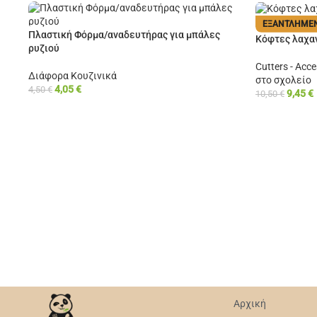
ΕΞΑΝΤΛΗΜΈ
Πλαστική Φόρμα/αναδευτήρας για μπάλες
Κόφτες λαχα
ρυζιού
Cutters - Acce
Διάφορα Κουζινικά
στο σχολείο
4,05
€
4,50
€
9,45
€
10,50
€
Αρχική