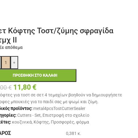
ετ Κόφτης Τοστ/ζύμης σφραγίδα
τμχ ΙΙ
Σε απόθεμα
+
ΠΡΟΣΘΉΚΗ ΣΤΟ ΚΑΛΆΘΙ
11,80
€
,00
€
κόφτες για τοστ σε σετ 4 τεμαχίων βοηθούν να δημιουργήσετε
ρφες μπουκιές για το παιδί σας με ψωμί και ζύμη.
ικός προϊόντος:
metal4pcsTostCutterSealer
ηγορίες:
Cutters - Set
,
Επιστροφή στο σχολείο
κέτες:
κουζινικά
,
Κόφτης
,
Προσφορές
,
φόρμα
ΆΡΟΣ
0,381 κ.