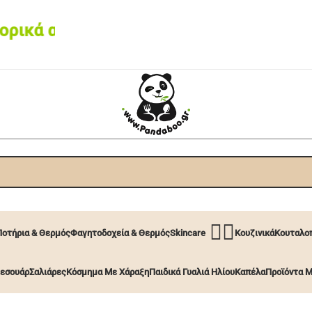
κά από 60€ • Box now με 2€
🧖‍♀️
Ποτήρια & Θερμός
Φαγητοδοχεία & Θερμός
Skincare
Κουζινικά
Κουταλοπ
εσουάρ
Σαλιάρες
Κόσμημα Με Χάραξη
Παιδικά Γυαλιά Ηλίου
Καπέλα
Προϊόντα Μ