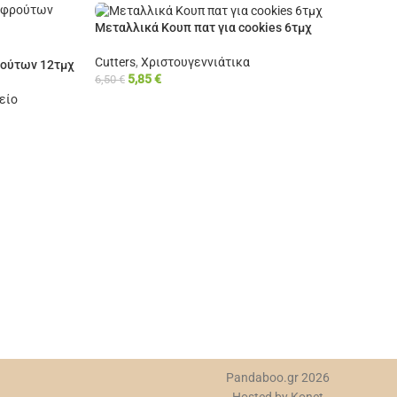
Μεταλλικά Κουπ πατ για cookies 6τμχ
Cutters
,
Χριστουγεννιάτικα
ρούτων 12τμχ
5,85
€
6,50
€
είο
Κα
Cut
8,
Pandaboo.gr 2026