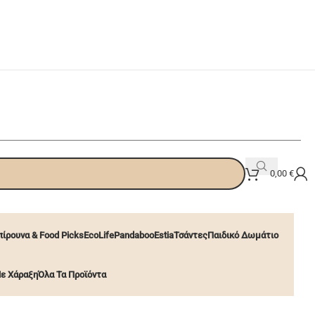
0,00
€
ίρουνα & Food Picks
EcoLife
Pandaboo
Estia
Τσάντες
Παιδικό Δωμάτιο
ε Χάραξη
Όλα Τα Προϊόντα